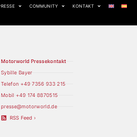
PRESSE
COMMUNITY
KONTAKT
Motorworld Pressekontakt
Sybille Bayer
Telefon +49 7356 933 215
Mobil +49 174 8870515
presse@motorworld.de
RSS Feed ›