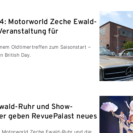
4: Motorworld Zeche Ewald-
Veranstaltung für
einem Oldtimertreffen zum Saisonstart –
n British Day.
wald-Ruhr und Show-
er geben RevuePalast neues
e Motorworld Zeche Ewald-Ruhr und die