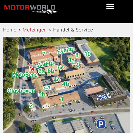
Home
>
Metzingen
>
Handel & Service