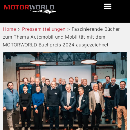
Home
>
Pressemitteilungen
>
Faszinierende Bücher
zum Thema Automobil und Mobilität mit dem
MOTORWORLD Buchpreis 2024 ausgezeichnet