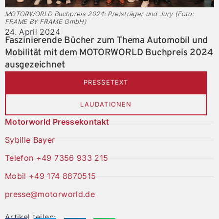
MOTORWORLD Buchpreis 2024: Preisträger und Jury (Foto:
FRAME BY FRAME GmbH)
24. April 2024
Faszinierende Bücher zum Thema Automobil und
Mobilität mit dem MOTORWORLD Buchpreis 2024
ausgezeichnet
PRESSETEXT
LAUDATIONEN
Motorworld Pressekontakt
Sybille Bayer
Telefon +49 7356 933 215
Mobil +49 174 8870515
presse@motorworld.de
Artikel teilen: