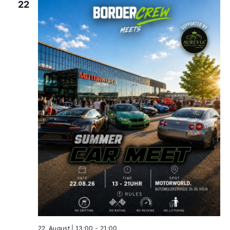
22
22. August | 13:00
-
21:00