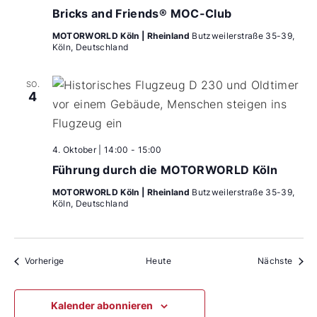
Bricks and Friends® MOC-Club
MOTORWORLD Köln | Rheinland
Butzweilerstraße 35-39,
Köln, Deutschland
SO.
4
4. Oktober | 14:00
-
15:00
Führung durch die MOTORWORLD Köln
MOTORWORLD Köln | Rheinland
Butzweilerstraße 35-39,
Köln, Deutschland
Veranstaltungen
Veran
Vorherige
Heute
Nächste
Kalender abonnieren