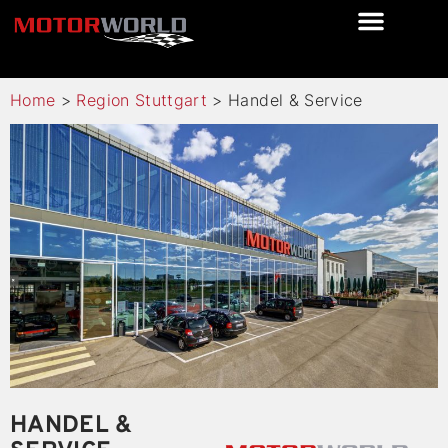
Home
>
Region Stuttgart
>
Handel & Service
HANDEL &