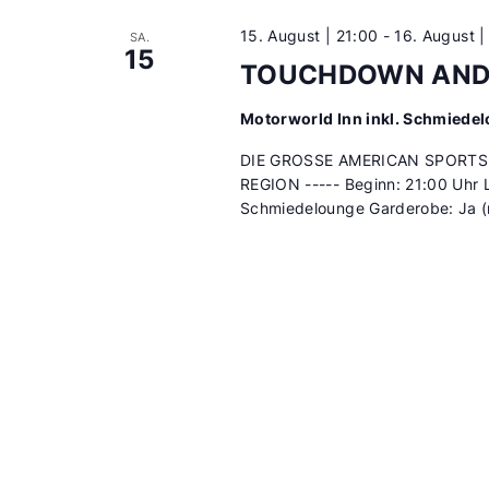
Liste
15. August | 21:00
-
16. August |
SA.
der
15
TOUCHDOWN AND 
Veranstaltungen
mit
Motorworld Inn inkl. Schmiede
den
gefilterten
DIE GROSSE AMERICAN SPORTS
REGION ----- Beginn: 21:00 Uhr 
Ergebnissen
Schmiedelounge Garderobe: Ja (n
aktualisieren