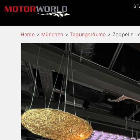
ST
Home
>
München
>
Tagungsräume
>
Zeppelin L