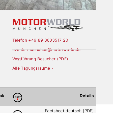
Telefon +49 89 3603517 20
events-muenchen@motorworld.de
Wegführung Besucher (PDF)
Alle Tagungsräume ›
ck
Details
Factsheet deutsch (PDF)