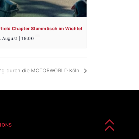
rfield Chapter Stammtisch im Wichtel
. August | 19:00
ng durch die MOTORWORLD Köln
IONS