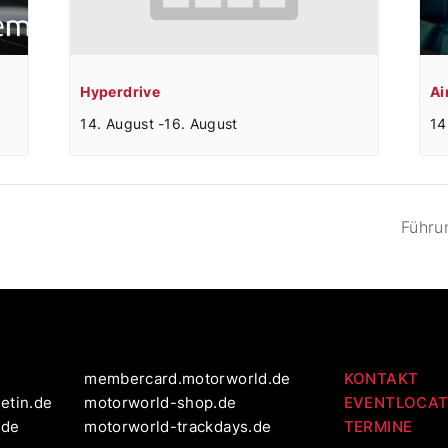
Hyperdrive
Ai
14. August
-
16. August
14
Führu
membercard.motorworld.de
KONTAKT
etin.de
motorworld-shop.de
EVENTLOCAT
.de
motorworld-trackdays.de
TERMINE