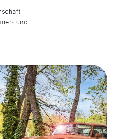
nschaft
imer- und
d