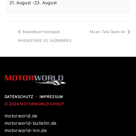
21. August
-
23. August
Basketball Heimspiel
Music Talk Open Air
RHEINSTARS VS. NÜRNBERG
DATENSCHUTZ
•
IMPRESSUM
© 2026 MOTORWORLD GROUP
motorworld.de
motorworld-bulletin.de
motorworld-inn.de