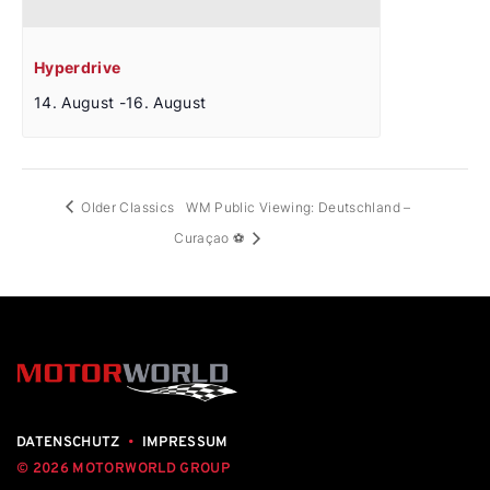
Hyperdrive
14. August
-
16. August
Older Classics
WM Public Viewing: Deutschland –
Curaçao ⚽
DATENSCHUTZ
•
IMPRESSUM
© 2026 MOTORWORLD GROUP