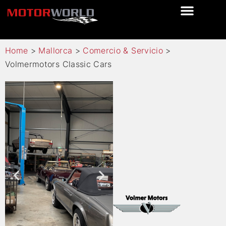
Home
>
Mallorca
>
Comercio & Servicio
>
Volmermotors Classic Cars