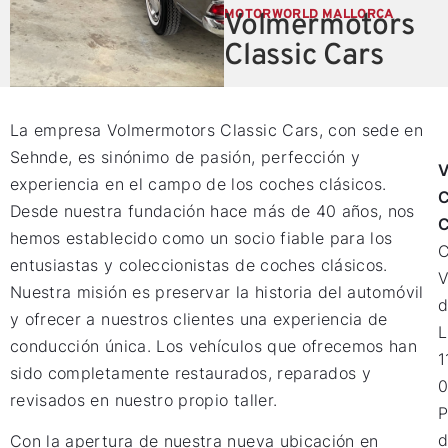
MOTORWORLD MALLORCA
Volmermotors
Classic Cars
La empresa Volmermotors Classic Cars, con sede en
Sehnde, es sinónimo de pasión, perfección y
V
experiencia en el campo de los coches clásicos.
C
Desde nuestra fundación hace más de 40 años, nos
C
hemos establecido como un socio fiable para los
entusiastas y coleccionistas de coches clásicos.
V
Nuestra misión es preservar la historia del automóvil
d
y ofrecer a nuestros clientes una experiencia de
L
conducción única. Los vehículos que ofrecemos han
1
sido completamente restaurados, reparados y
0
revisados en nuestro propio taller.
P
d
Con la apertura de nuestra nueva ubicación en