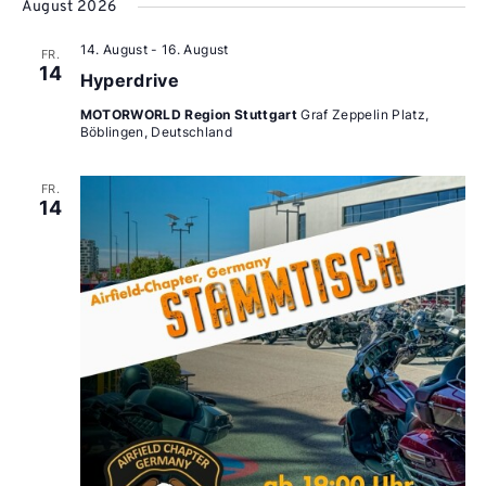
wählen.
August 2026
14. August
-
16. August
FR.
14
Hyperdrive
MOTORWORLD Region Stuttgart
Graf Zeppelin Platz,
Böblingen, Deutschland
FR.
14