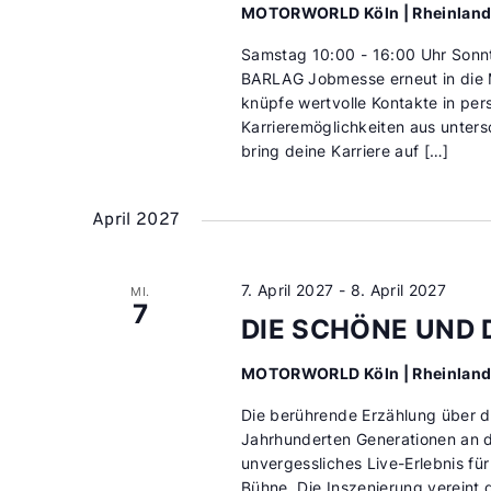
MOTORWORLD Köln | Rheinlan
Samstag 10:00 - 16:00 Uhr Sonn
BARLAG Jobmesse erneut in die M
knüpfe wertvolle Kontakte in p
Karrieremöglichkeiten aus unters
bring deine Karriere auf […]
April 2027
7. April 2027
-
8. April 2027
MI.
7
DIE SCHÖNE UND 
MOTORWORLD Köln | Rheinlan
Die berührende Erzählung über da
Jahrhunderten Generationen an di
unvergessliches Live-Erlebnis für
Bühne. Die Inszenierung vereint 