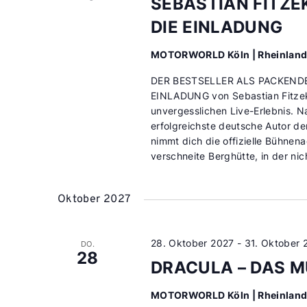
SEBASTIAN FITZE
DIE EINLADUNG
MOTORWORLD Köln | Rheinlan
DER BESTSELLER ALS PACKENDES 
EINLADUNG von Sebastian Fitzek
unvergesslichen Live-Erlebnis. N
erfolgreichste deutsche Autor d
nimmt dich die offizielle Bühnen
verschneite Berghütte, in der nic
Oktober 2027
28. Oktober 2027
-
31. Oktober 
DO.
28
DRACULA – DAS M
MOTORWORLD Köln | Rheinlan