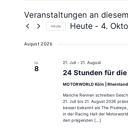
Veranstaltungen an diesem
Heute
 - 
4. Okt
Heute
Datum
wählen.
August 2026
21. Juli
-
21. August
SA.
8
24 Stunden für die
MOTORWORLD Köln | Rheinlan
Manche Rennen schreiben Geschi
21. Juli bis 21. August 2026 präs
besser bekannt als The Pixeleye,
in der Racing Hall der Motorworl
den prägenden […]