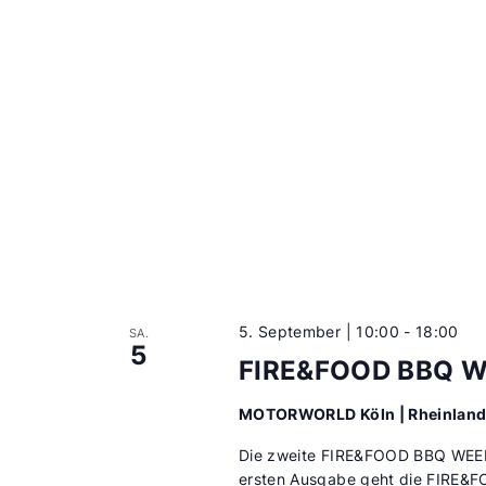
5. September | 10:00
-
18:00
SA.
5
FIRE&FOOD BBQ 
MOTORWORLD Köln | Rheinlan
Die zweite FIRE&FOOD BBQ WEEK 
ersten Ausgabe geht die FIRE&F