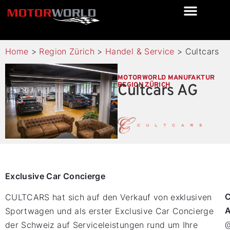
Home
>
Region Zürich
>
Handel & Service
>
Cultcars
MOTORWORLD MANUFAKTUR
REGION ZÜRICH
Cultcars AG
Exclusive Car Concierge
CULTCARS hat sich auf den Verkauf von exklusiven
Sportwagen und als erster Exclusive Car Concierge
@
der Schweiz auf Serviceleistungen rund um Ihre