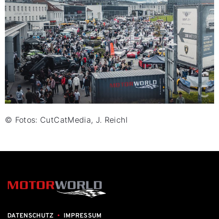
© Fotos: CutCatMedia, J. Reichl
DATENSCHUTZ
•
IMPRESSUM