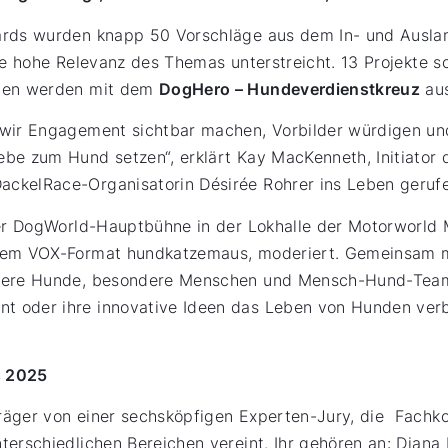
ards wurden knapp 50 Vorschläge aus dem In- und Auslan
ie hohe Relevanz des Themas unterstreicht. 13 Projekte sc
hnen werden mit dem
DogHero – Hundeverdienstkreuz
aus
wir Engagement sichtbar machen, Vorbilder würdigen und
ebe zum Hund setzen“, erklärt Kay MacKenneth, Initiator
ckelRace-Organisatorin Désirée Rohrer ins Leben gerufe
der DogWorld-Hauptbühne in der Lokhalle der Motorworld 
 dem VOX-Format hundkatzemaus, moderiert. Gemeinsam 
ndere Hunde, besondere Menschen und Mensch-Hund-Teams
 oder ihre innovative Ideen das Leben von Hunden verb
s 2025
räger von einer sechsköpfigen Experten-Jury, die Fachko
terschiedlichen Bereichen vereint. Ihr gehören an: Diana