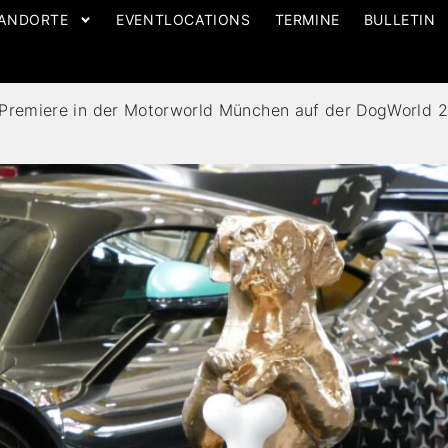
ANDORTE
EVENTLOCATIONS
TERMINE
BULLETIN
Premiere in der Motorworld München auf der DogWorld 