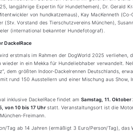
5, langjährige Expertin für Hundethemen), Dr. Gerald Kr
itentwickler von hundkatzemaus), Kay MacKenneth (Co-
r (Stv. Vorstand des Tierschutzvereins München), Susan
ler (international bekannter Hundefotograf).
r DackelRace
wird erstmals im Rahmen der DogWorld 2025 verliehen, di
 wieder in ein Mekka für Hundeliebhaber verwandelt. N
z“, dem größten Indoor-Dackelrennen Deutschlands, erwar
 mit rund 150 Ausstellern und einer Mischung aus Show, 
val inklusive DackelRace findet am
Samstag, 11. Oktober 
, von 10 bis 17 Uhr
statt. Veranstaltungsort ist die Mo
 München-Freimann.
rson/Tag ab 14 Jahren (ermäßigt 3 Euro/Person/Tag), das