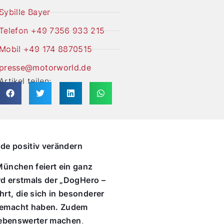
Sybille Bayer
Telefon +49 7356 933 215
Mobil +49 174 8870515
presse@motorworld.de
Artikel teilen:
nde positiv verändern
ünchen feiert ein ganz
rd erstmals der „DogHero –
t, die sich in besonderer
gemacht haben. Zudem
 lebenswerter machen
.