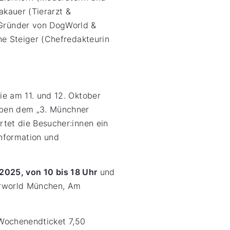
akauer (Tierarzt &
Gründer von DogWorld &
ne Steiger (Chefredakteurin
e am 11. und 12. Oktober
eben dem „3. Münchner
tet die Besucher:innen ein
Information und
2025, von 10 bis 18 Uhr
und
torworld München, Am
 Wochenendticket 7,50