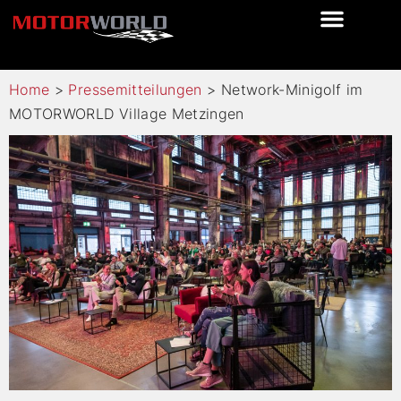
Home
>
Pressemitteilungen
>
Network-Minigolf im
MOTORWORLD Village Metzingen