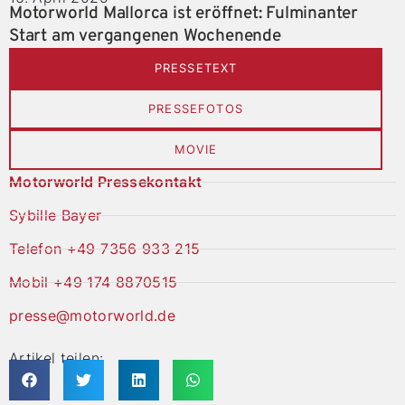
Motorworld Mallorca ist eröffnet: Fulminanter
Start am vergangenen Wochenende
PRESSETEXT
PRESSEFOTOS
MOVIE
Motorworld Pressekontakt
Sybille Bayer
Telefon +49 7356 933 215
Mobil +49 174 8870515
presse@motorworld.de
Artikel teilen: