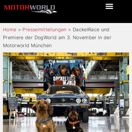
Home
>
Pressemitteilungen
>
DackelRace und
Premiere der DogWorld am 3. November in der
Motorworld München