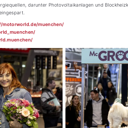
rgiequellen, darunter Photovoltaikanlagen und Blockheiz
eingespart.
://motorworld.de/muenchen/
rld_muenchen/
ld.muenchen/