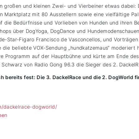
n großen und kleinen Zwei- und Vierbeiner etwas dabei: 
 Marktplatz mit 80 Ausstellern sowie eine vielfältige Pal
uf die Bedürfnisse und Vorlieben von Hunden und ihren B
shops über DogYoga, DogDance und Hundemodenschauen b
nde-Star-Figaro Francisco de Vasconcellos, und Vorträge
re die beliebte VOX-Sendung „hundkatzemaus“ moderiert 
tive Programm auf der Hauptbühne und kürte am Ende de
Schwarz von Radio Gong 96.3 die Sieger des 2. DackelR
ch bereits fest: Die 3. DackelRace und die 2. DogWorld
/dackelrace-dogworld/
hen