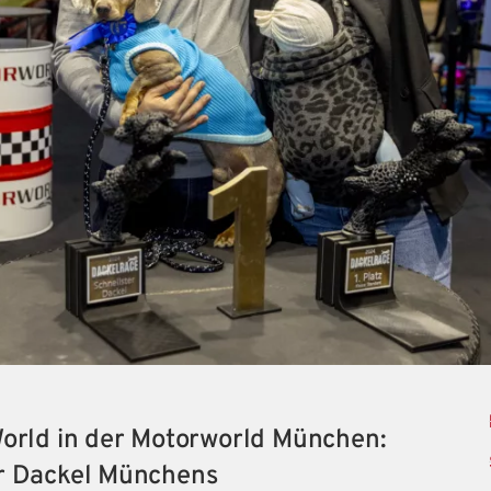
rld in der Motorworld München:
ter Dackel Münchens