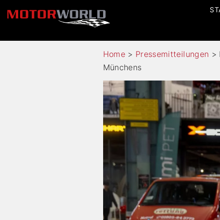
ST
Home
>
Pressemitteilungen
>
Münchens