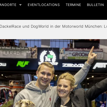
ANDORTE
EVENTLOCATIONS
TERMINE
BULLETIN
DackelRace und DogWorld in der Motorworld München: Lui