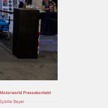
Motorworld Pressekontakt
Sybille Bayer