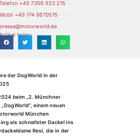
Telefon +49 7356 933 215
Mobil +49 174 8870515
presse@motorworld.de
Artikel teilen:
re der DogWorld in der
2025
 2024 beim „2. Münchner
n „DogWorld“, einem neuen
 Motorworld München
ng als schnellster Dackel ins
rdackeldame Resi, die in der