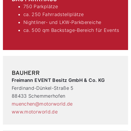
750 Parkplätze
ca. 250 Fahrradstellplätze
Nightliner- und LKW-Parkbereiche
ca. 500 qm Backstage-Bereich für Events
BAUHERR
Freimann EVENT Besitz GmbH & Co. KG
Ferdinand-Dünkel-Straße 5
88433 Schemmerhofen
muenchen@motorworld.de
www.motorworld.de