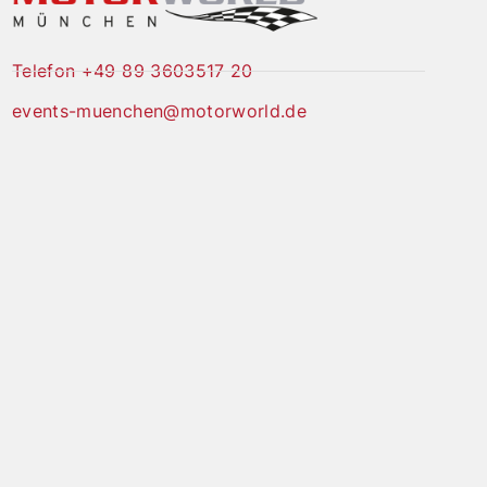
Telefon +49 89 3603517 20
events-muenchen@motorworld.de