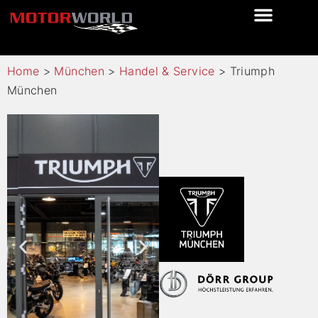
Home
>
München
>
Handel & Service
>
Triumph
München