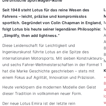
Die britische Sportwagen-Ikone
L
Seit 1948 steht Lotus für das reine Wesen des
Fahrens – leicht, präzise und kompromisslos
M
sportlich. Gegründet von Colin Chapman in England,
folgt Lotus bis heute seiner legendären Philosophie:
„Simplify, then add lightness.“
A
Diese Leidenschaft für Leichtigkeit und
Ingenieurskunst führte Lotus an die Spitze des
internationalen Motorsports. Mit sieben Konstrukteurs-
und sechs Fahrer-Weltmeisterschaften in der Formel 1
K
hat die Marke Geschichte geschrieben – stets mit
einem Fokus auf Agilität, Innovation und Präzision.
Heute verkörpern die modernen Modelle den Geist
4
dieser Tradition in vollkommen neuer Form.
l
w
Der neue Lotus Emira ist der letzte rein