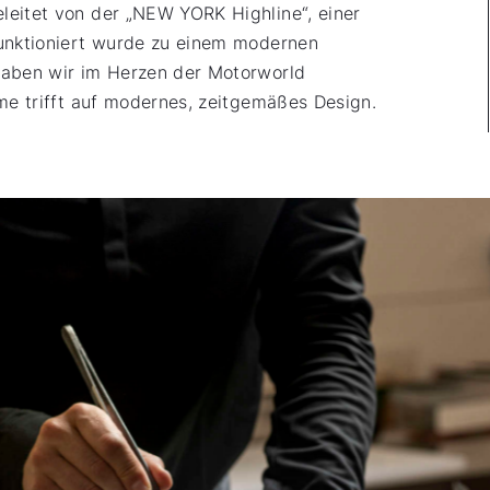
leitet von der „NEW YORK Highline“, einer
funktioniert wurde zu einem modernen
haben wir im Herzen der Motorworld
rme trifft auf modernes, zeitgemäßes Design.