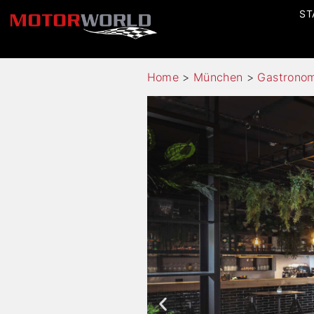
ST
Home
>
München
>
Gastrono