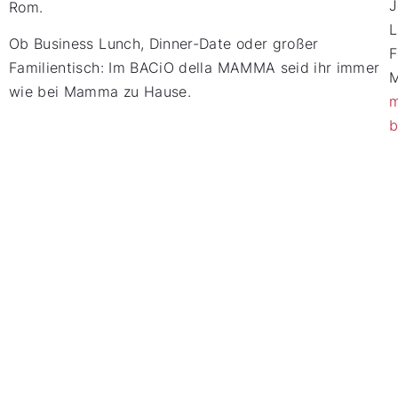
J
Rom.
L
Ob Business Lunch, Dinner-Date oder großer
Familientisch: Im BACiO della MAMMA seid ihr immer
M
wie bei Mamma zu Hause.
m
b