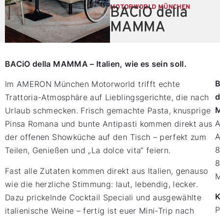
MOTORWORLD MÜNCHEN
BACiO della
MAMMA
BACiO della MAMMA – Italien, wie es sein soll.
Im AMERON München Motorworld trifft echte
d
Trattoria-Atmosphäre auf Lieblingsgerichte, die nach
Urlaub schmecken. Frisch gemachte Pasta, knusprige
Pinsa Romana und bunte Antipasti kommen direkt aus
A
der offenen Showküche auf den Tisch – perfekt zum
Teilen, Genießen und „La dolce vita“ feiern.
Fast alle Zutaten kommen direkt aus Italien, genauso
wie die herzliche Stimmung: laut, lebendig, lecker.
K
Dazu prickelnde Cocktail Speciali und ausgewählte
P
italienische Weine – fertig ist euer Mini-Trip nach