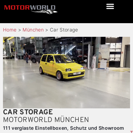
Home
>
München
>
Car Storage
CAR STORAGE
MOTORWORLD MÜNCHEN
111 verglaste Einstellboxen, Schutz und Showroom
T