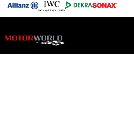
DATENSCHUTZ
•
IMPRESSUM
© 2026 MOTORWORLD GROUP
motorworld.de
motorworld-bulletin.de
motorworld-inn.de
membercard.motorworld.de
motorworld-shop.de
motorworld-trackdays.de
KONTAKT