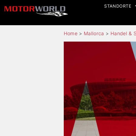
STANDORTE
Home
>
Mallorca
>
Handel & S