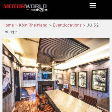
Home
>
Köln Rheinland
>
Eventlocations
>
JU 52
Lounge