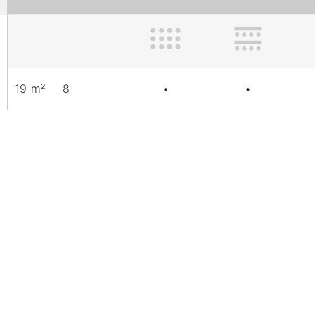
19 m²
8
•
•