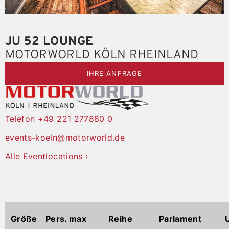
JU 52 LOUNGE
MOTORWORLD KÖLN RHEINLAND
IHRE ANFRAGE
Telefon +49 221 277880 0
events-koeln@motorworld.de
Alle Eventlocations ›
Größe
Pers. max
Reihe
Parlament