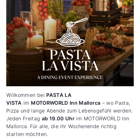
Willkommen bei
PASTA LA
VISTA
im
MOTORWORLD Inn Mallorca
– wo Pasta,
Pizza und lange Abende zum Lebensgefühl werden.
Jeden Freitag
ab 19.00 Uhr
im MOTORWORLD Inn
Mallorca. Für alle, die ihr Wochenende richtig
starten möchten.