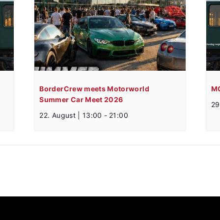
BorderCrew meets Motorworld
MO
Summer Car Meet 2026
29
22. August | 13:00
-
21:00