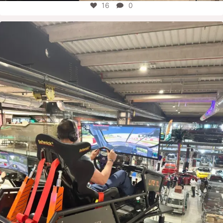
16
0
motorworld_group
Juli 31