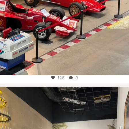
125
0
motorworld_group
Aug. 4