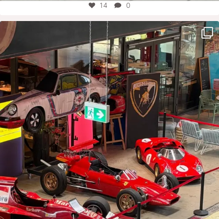
14
0
motorworld_group
Aug. 5