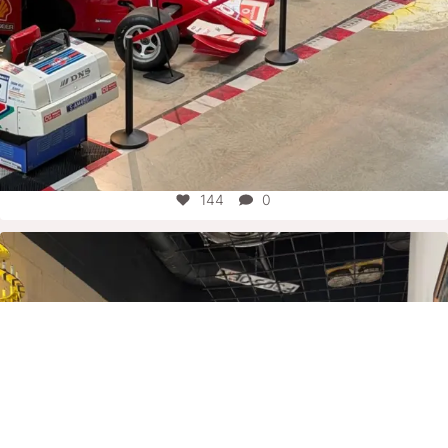
144
0
motorworld_group
Aug. 4