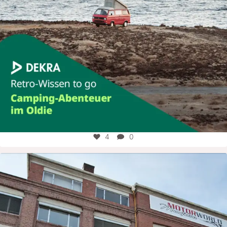
4
0
motorworld_group
Aug. 7