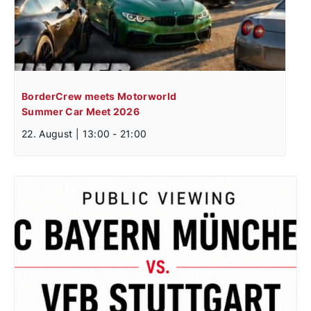
BorderCrew meets Motorworld
Summer Car Meet 2026
22. August | 13:00
-
21:00