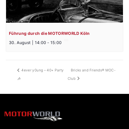
Führung durch die MOTORWORLD Köln
30. August | 14:00
-
15:00
4ever y0ung – 40+ Party
Bricks and Friends® MOC-
🎶
Club