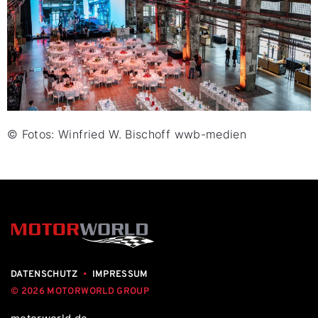
© Fotos: Winfried W. Bischoff wwb-medien
DATENSCHUTZ
•
IMPRESSUM
© 2026 MOTORWORLD GROUP